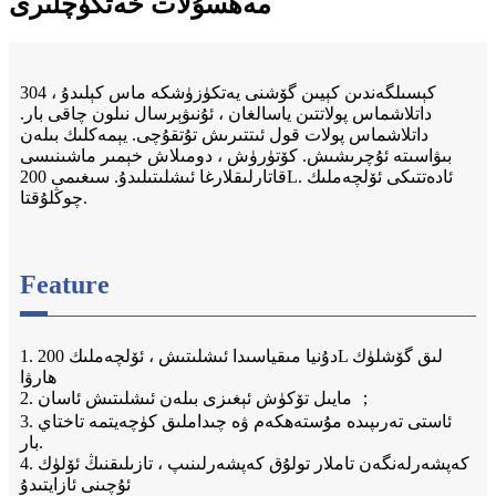
مەھسۇلات خەتكۈچلىرى
كېسىلگەندىن كېيىن گۆشنى يەتكۈزۈشكە ماس كېلىدۇ ، 304
داتلاشماس پولاتتىن ياسالغان ، ئۇنىۋېرسال نىلون چاقى بار.
داتلاشماس پولات قول ئىتتىرىش تۇتقۇچى. يېمەكلىك بىلەن
بىۋاسىتە ئۇچرىشىش. كۆتۈرۈش ، دومىلاش خېمىر ماشىنىسى
قاتارلىقلارغا ئىشلىتىلىدۇ. سىغىمى 200L. ئادەتتىكى ئۆلچەملىك
چوڭلۇقتا.
Feature
1. دۇنيا مىقياسىدا ئىشلىتىش ، ئۆلچەملىك 200L لىق گۆشلۈك
ھارۋا
2. مايىل تۆكۈش ئېغىزى بىلەن ئىشلىتىش ئاسان ；
3. ئاستى تەرىپىدە مۇستەھكەم ۋە چىداملىق كۈچەيتمە تاختاي
بار.
4. كەپشەرلەنگەن تاملار تولۇق كەپشەرلىنىپ ، تازىلىقنىڭ ئۆلۈك
ئۇچىنى ئازايتىدۇ