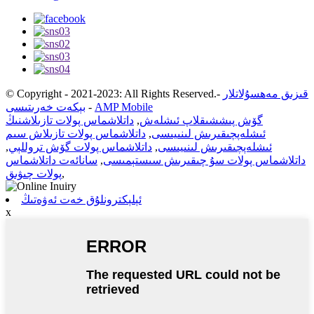
قىزىق مەھسۇلاتلار
-
© Copyright - 2021-2023: All Rights Reserved.
AMP Mobile
-
بېكەت خەرىتىسى
گۆش پىششىقلاپ ئىشلەش
,
داتلاشماس پولات تازىلاشنىڭ
ئىشلەپچىقىرىش لىنىيىسى
,
داتلاشماس پولات تازىلاش سىم
ئىشلەپچىقىرىش لىنىيىسى
,
داتلاشماس پولات گۆش تروللېي
,
داتلاشماس پولات سۇ چىقىرىش سىستېمىسى
,
سانائەت داتلاشماس
,
پولات چىۋىق
ئېلېكترونلۇق خەت ئەۋەتىڭ
x