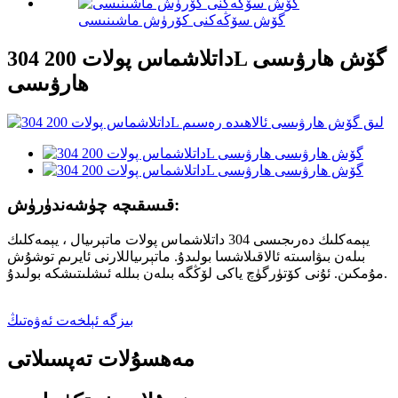
گۆش سۆڭەكنى كۆرۈش ماشىنىسى
304 داتلاشماس پولات 200L گۆش ھارۋىسى
ھارۋىسى
قىسقىچە چۈشەندۈرۈش:
يېمەكلىك دەرىجىسى 304 داتلاشماس پولات ماتېرىيال ، يېمەكلىك
بىلەن بىۋاسىتە ئالاقىلاشسا بولىدۇ. ماتېرىياللارنى ئايرىم توشۇش
مۇمكىن. ئۇنى كۆتۈرگۈچ ياكى لۆڭگە بىلەن بىللە ئىشلىتىشكە بولىدۇ.
بىزگە ئېلخەت ئەۋەتىڭ
مەھسۇلات تەپسىلاتى