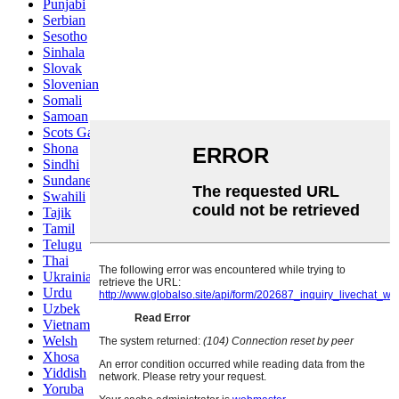
Punjabi
Serbian
Sesotho
Sinhala
Slovak
Slovenian
Somali
Samoan
Scots Gaelic
Shona
Sindhi
Sundanese
Swahili
Tajik
Tamil
Telugu
Thai
Ukrainian
Urdu
Uzbek
Vietnamese
Welsh
Xhosa
Yiddish
Yoruba