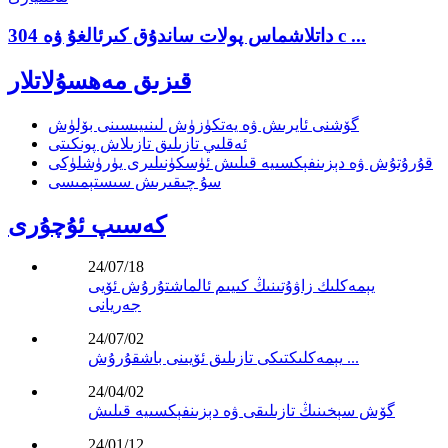
304 داتلاشماس پولات ساندۇق كىرئالغۇ ۋە c ...
قىزىق مەھسۇلاتلار
گۆشنى ئايرىش ۋە يەتكۈزۈش لىنىيىسىنى بۆلۈش
ئەقلىي تازىلىق تازىلاش پونكىتى
قۇرۇتۇش ۋە دېزىنفېكسىيە قىلىش ئۈسكۈنىلىرى يۈرۈشلۈكى
سۇ چىقىرىش سىستېمىسى
كەسىپ ئۇچۇرى
24/07/18
يېمەكلىك زاۋۇتىنىڭ كىيىم ئالماشتۇرۇش ئۆيى
جەريانى
24/07/02
يېمەكلىكتىكى تازىلىق ئۆيىنى باشقۇرۇش ...
24/04/02
گۆش سېخىنىڭ تازىلىقى ۋە دېزىنفېكسىيە قىلىش
24/01/12