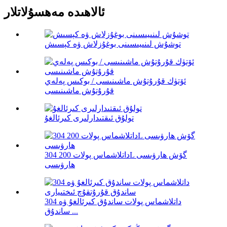
ئالاھىدە مەھسۇلاتلار
توشۇش لىنىيىسىنى بوغۇزلاش ۋە كېسىش
ئۆتۈك قۇرۇتۇش ماشىنىسى / بوكىس پەلەي
قۇرۇتۇش ماشىنىسى
تولۇق ئىقتىدارلىرى كىرئالغۇ
304 داتلاشماس پولات 200L گۆش ھارۋىسى
ھارۋىسى
304 داتلاشماس پولات ساندۇق كىرئالغۇ ۋە
ساندۇق ...