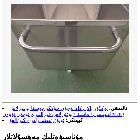
ئالدىنقى:
توڭگۇز ياكى كالا ئۈچۈن جۇڭگو چوشقا بوغۇزلاش
لىنىيىسى / ماشىنا / بوغۇزلاش قوراللىرى ئۈچۈن تۆۋەن MOQ
كېيىنكى:
تولۇق ئىقتىدارلىرى كىرئالغۇ
مۇناسىۋەتلىك مەھسۇلاتلار