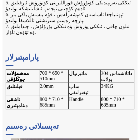
5. ئىككى تەرىپىدىكى كۆتۈرۈش قوراللىرىنى كۆتۈرۈش ئارقىلىق
ئادەم كۈچىنى تېجەپ ئىشلىتىشكە بولىدۇ.
6. ئېھتىياجغا ئاساسەن كەپشەرلەش ، قۇم بېسىش ياكى بىر
پارچە رەسىم سىزىشنى تاللاشقا بولىدۇ.
7. نىلون چاقى ، ئىككى يۈرۈش ۋە ئىككى بۇرۇلۇش ، چىداملىق
ۋە تۆۋەن ئاۋاز.
پارامېتىرلار
700 * 650 *
304 داتلاشماس
ماتېرىيال
مەھسۇلات
510mm
پولات
چوڭلۇقى
2.0mm
34KG
ساپ
قېلىنلىق
ئېغىرلىقى
800 * 710 *
Handle
800 * 710 *
تاشقى
685mm
685mm
دىئامېتىرى
تەپسىلاتى رەسىم