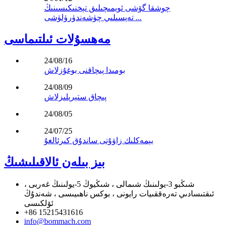
چوشقا گۆشى ئويمىچىلىق تېخنىكىسىنىڭ
تەپسىلىي چۈشەندۈرۈلۈشى ...
مەھسۇلات ئىلتىماسى
24/08/16
بومىدا پىچاقنى بوغۇزلاش
24/08/09
پىچاق ستېرېلىزلاش
24/08/05
24/07/25
يېمەكلىك زاۋۇتى ساندۇق كىرئالغۇ
بىز بىلەن ئالاقىلىشىڭ
شىڭبو 3-يولىنىڭ شىمالى ، شىڭيوڭ 5-يولىنىڭ غەربى ،
ئىقتىسادىي تەرەققىيات رايونى ، بوكس ​​ناھىيىسى ، شەندۇڭ
ئۆلكىسى
+86 15215431616
info@bommach.com