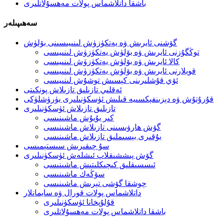
باشقا داتلاشماس پولات مەھسۇلاتلىرى
سەھىپىلەر
گۆشنى ئايرىش ۋە يەتكۈزۈش لىنىيىسىنى بۆلۈش
توڭگۇزنى ئايرىش ۋە بۆلۈش يەتكۈزۈش لىنىيىسى
كالا ئايرىش ۋە بۆلۈش يەتكۈزۈش لىنىيىسى
قويلارنى ئايرىش ۋە بۆلۈش يەتكۈزۈش لىنىيىسى
ئۆي قۇشلىرىنى كېسىش توشۇش لىنىيىسى
ئەقلىي تازىلىق تازىلاش پونكىتى
قۇرۇتۇش ۋە دېزىنفېكسىيە قىلىش ئۈسكۈنىلىرى يۈرۈشلۈكى
تازىلىق تازىلاش ئۈسكۈنىلىرى
كىر يۇيۇش ماشىنىسى
گۆش ھارۋىسىنى تازىلاش ماشىنىسى
يۇقىرى بېسىملىق تازىلاش ماشىنىسى
سۇ چىقىرىش سىستېمىسى
گۆش پىششىقلاپ ئىشلەش ئۈسكۈنىلىرى
ئىسسىقلىق كىچىكلىتىش ماشىنىسى
سۆڭەك ماشىنىسى
چوشقا گۆشى تېرىش ماشىنىسى
داتلاشماس پولات قورال ۋە سايمانلار
قۇلۇپخانا ئۈسكۈنىلىرى
باشقا داتلاشماس پولات مەھسۇلاتلىرى