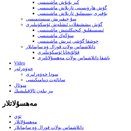
كىر يۇيۇش ماشىنىسى
گۆش ھارۋىسىنى تازىلاش ماشىنىسى
يۇقىرى بېسىملىق تازىلاش ماشىنىسى
سۇ چىقىرىش سىستېمىسى
گۆش پىششىقلاپ ئىشلەش ئۈسكۈنىلىرى
ئىسسىقلىق كىچىكلىتىش ماشىنىسى
سۆڭەك ماشىنىسى
چوشقا گۆشى تېرىش ماشىنىسى
داتلاشماس پولات قورال ۋە سايمانلار
قۇلۇپخانا ئۈسكۈنىلىرى
باشقا داتلاشماس پولات مەھسۇلاتلىرى
Video
خەۋەرلەر
سودا خەۋەرلىرى
سانائەت دىنامىكىسى
سوئال
بىز بىلەن ئالاقىلىشىڭ
مەھسۇلاتلار
ئۆي
مەھسۇلاتلار
داتلاشماس پولات قورال ۋە سايمانلار