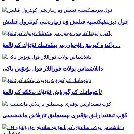
قول دېزىنفېكسىيە قىلىش ۋە زىيارەتنى كونترول قىلىش
پاكىزە كىرىش ئۈچۈن بىر بېكەتلىك ئۆتۈك كىرئالغۇ ...
داتلاشماس پولات قوراللار قول يۇيۇش باكى
ئاپتوماتىك كىرگۈزۈش ئۆتۈك يەككە كىرئالغۇ
كۆپ ئىقتىدارلىق يۇقىرى بېسىملىق تازىلاش ماشىنىسى