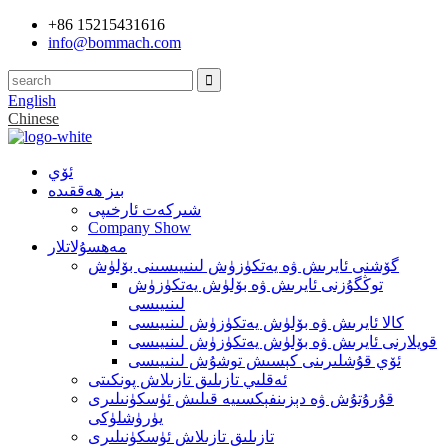
+86 15215431616
info@bommach.com
English
Chinese
ئۆي
بىز ھەققىدە
شىركەت ئارخىپى
Company Show
مەھسۇلاتلار
گۆشنى ئايرىش ۋە يەتكۈزۈش لىنىيىسىنى بۆلۈش
توڭگۇزنى ئايرىش ۋە بۆلۈش يەتكۈزۈش
لىنىيىسى
كالا ئايرىش ۋە بۆلۈش يەتكۈزۈش لىنىيىسى
قويلارنى ئايرىش ۋە بۆلۈش يەتكۈزۈش لىنىيىسى
ئۆي قۇشلىرىنى كېسىش توشۇش لىنىيىسى
ئەقلىي تازىلىق تازىلاش پونكىتى
قۇرۇتۇش ۋە دېزىنفېكسىيە قىلىش ئۈسكۈنىلىرى
يۈرۈشلۈكى
تازىلىق تازىلاش ئۈسكۈنىلىرى